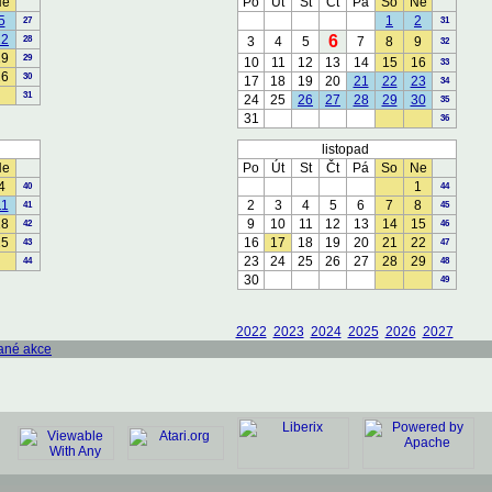
Ne
Po
Út
St
Čt
Pá
So
Ne
5
1
2
27
31
12
6
28
3
4
5
7
8
9
32
19
29
10
11
12
13
14
15
16
33
26
30
17
18
19
20
21
22
23
34
31
24
25
26
27
28
29
30
35
31
36
listopad
Ne
Po
Út
St
Čt
Pá
So
Ne
4
1
40
44
11
2
3
4
5
6
7
8
41
45
18
9
10
11
12
13
14
15
42
46
25
16
17
18
19
20
21
22
43
47
23
24
25
26
27
28
29
44
48
30
49
2022
2023
2024
2025
2026
2027
ané akce