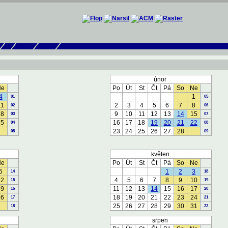
únor
Ne
Po
Út
St
Čt
Pá
So
Ne
4
1
01
05
11
2
3
4
5
6
7
8
02
06
18
9
10
11
12
13
14
15
03
07
25
16
17
18
19
20
21
22
04
08
23
24
25
26
27
28
05
09
květen
Ne
Po
Út
St
Čt
Pá
So
Ne
5
1
2
3
14
18
12
4
5
6
7
8
9
10
15
19
19
11
12
13
14
15
16
17
16
20
26
18
19
20
21
22
23
24
17
21
25
26
27
28
29
30
31
18
22
srpen