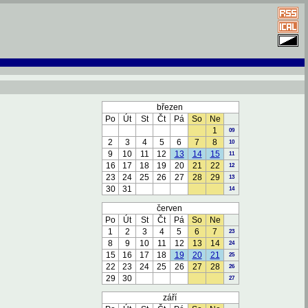
březen
Po
Út
St
Čt
Pá
So
Ne
1
09
2
3
4
5
6
7
8
10
9
10
11
12
13
14
15
11
16
17
18
19
20
21
22
12
23
24
25
26
27
28
29
13
30
31
14
červen
Po
Út
St
Čt
Pá
So
Ne
1
2
3
4
5
6
7
23
8
9
10
11
12
13
14
24
15
16
17
18
19
20
21
25
22
23
24
25
26
27
28
26
29
30
27
září