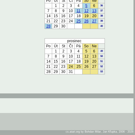
Po
Út
St
Čt
Pá
So
Ne
1
2
3
4
5
6
36
7
8
9
10
11
12
13
37
14
15
16
17
18
19
20
38
21
22
23
24
25
26
27
39
28
29
30
40
prosinec
Po
Út
St
Čt
Pá
So
Ne
1
2
3
4
5
6
49
7
8
9
10
11
12
13
50
14
15
16
17
18
19
20
51
21
22
23
24
25
26
27
52
28
29
30
31
53
cs.atari.org by Bohdan Milar, Jan Křupka, 2006 - 2026