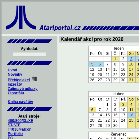
Kalendář akcí pro rok 2026
Vyhledat:
leden
Po
Út
St
Čt
Pá
So
1
2
3
5
6
7
8
9
10
12
13
14
15
16
17
Úvod
Novinky
19
20
21
22
23
24
Přehled akcí
26
27
28
29
30
31
Inzeráty
Zajímavé odkazy
O portálu
duben
Po
Út
St
Čt
Pá
So
Kniha návštěv
1
2
3
4
6
7
8
9
10
11
13
14
15
16
17
18
Atari stroje:
20
21
22
23
24
25
400/800/XL/XE
ST/STE
27
28
29
30
TT030/Falcon
Portfolio
červenec
PC