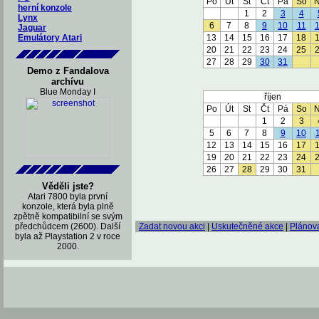
Po
Út
St
Čt
Pá
So
herní konzole
1
2
3
4
Lynx
6
7
8
9
10
11
Jaguar
Emulátory Atari
13
14
15
16
17
18
20
21
22
23
24
25
27
28
29
30
31
Demo z Fandalova
archívu
Blue Monday I
říjen
Po
Út
St
Čt
Pá
So
1
2
3
5
6
7
8
9
10
12
13
14
15
16
17
19
20
21
22
23
24
26
27
28
29
30
31
Věděli jste?
Atari 7800 byla první
konzole, která byla plně
zpětně kompatibilní se svým
předchůdcem (2600). Další
Zadat novou akci
|
Uskutečněné akce
|
Plánov
byla až Playstation 2 v roce
2000.